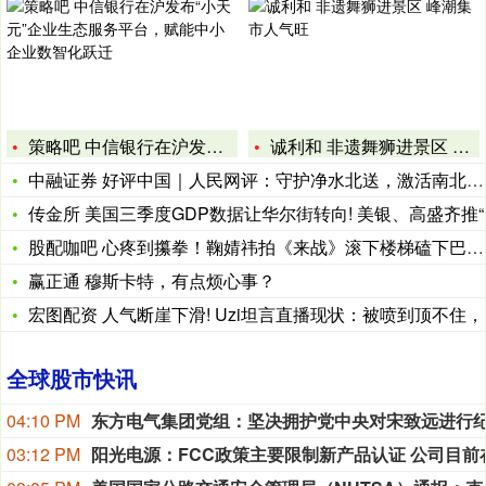
策略吧 中信银行在沪发布“小天元”企业生态服务平台，赋能中小
诚利和 非遗舞狮进景区 峰潮集市人气旺
中融证券 好评中国｜人民网评：守护净水北送，激活南北协同发展
传金所 美国三季度GDP数据让华尔街转向! 美银、高盛齐推“
股配咖吧 心疼到攥拳！鞠婧祎拍《来战》滚下楼梯磕下巴，带伤拍
赢正通 穆斯卡特，有点烦心事？
宏图配资 人气断崖下滑! Uzi坦言直播现状：被喷到顶不住，
全球股市快讯
04:10 PM
03:12 PM