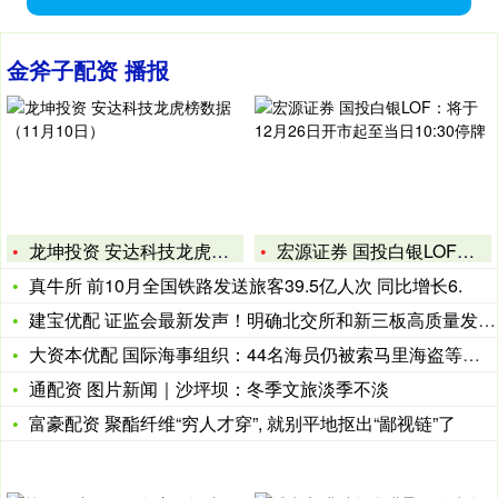
金斧子配资 播报
龙坤投资 安达科技龙虎榜数据（11月10日）
宏源证券 国投白银LOF：将于12月26日开市起至当日10:
真牛所 前10月全国铁路发送旅客39.5亿人次 同比增长6.
建宝优配 证监会最新发声！明确北交所和新三板高质量发展改革要
大资本优配 国际海事组织：44名海员仍被索马里海盗等扣押
通配资 图片新闻｜沙坪坝：冬季文旅淡季不淡
富豪配资 聚酯纤维“穷人才穿”, 就别平地抠出“鄙视链”了