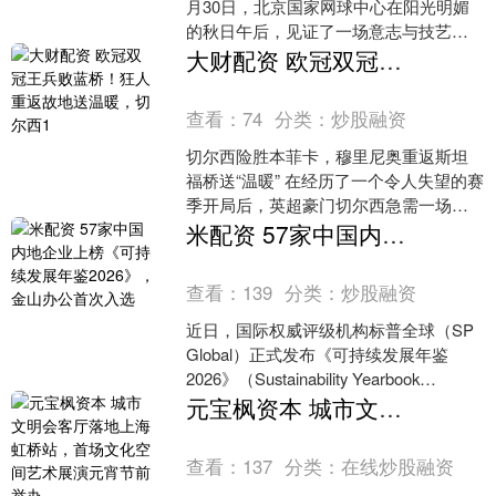
月30日，北京国家网球中心在阳光明媚
的秋日午后，见证了一场意志与技艺的
巅峰对决。在中网男单半决赛中，世界
大财配资 欧冠双冠王兵败蓝桥！狂人重返故地送温暖，切尔西1
排名前两位的顶尖选....
查看：
74
分类：
炒股融资
切尔西险胜本菲卡，穆里尼奥重返斯坦
福桥送“温暖” 在经历了一个令人失望的赛
季开局后，英超豪门切尔西急需一场胜
利来扭转颓势。在欧冠小组赛第二轮，
米配资 57家中国内地企业上榜《可持续发展年鉴2026》，金山办公首次入选
他们坐镇斯坦福桥迎....
查看：
139
分类：
炒股融资
近日，国际权威评级机构标普全球（SP
Global）正式发布《可持续发展年鉴
2026》（Sustainability Yearbook
2026）。 作为衡量企....
元宝枫资本 城市文明会客厅落地上海虹桥站，首场文化空间艺术展演元宵节前举办
查看：
137
分类：
在线炒股融资