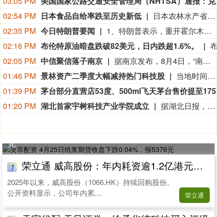
03:05 PM
美国国家公路交通安全管理局（NHTSA）通
02:54 PM
日本食品自给率跌至历史新低
日本农林水产省8月7日公布的数据显示，2025财年，即2025年4月至2026年3月，按热量计算的日本食品自给率下降1个百分点至37%，为历史最低水平。日本食品自给率是指国内生产的食品占国内食品总供给的比例。日本农林水产省表示，大米消费减少是食品自给率下降的重要原因。日本大米消费长期以来主要依靠本国供应，是日本食品自给率的重要支撑。米价上涨导致居民大米消费减少，国产大米提供的热量随之减少，显著拉低日本整体食品自给率。（CCTV国际时讯）
02:35 PM
今日特朗普要闻
1、特朗普表示，重开霍尔木兹海峡的谈判正在推进，尽管伊朗议员正在考虑对与美国和以色列相关的船只实施限制。 2、特朗普：（关于人工智能）这可能比石油还要重要。谁赢得人工智能，谁就赢得一切。就是如此重要。人工智能比互联网大很多倍。 3、报道称，美国总统特朗普近日在一次私下会晤中表示，他希望副总统万斯能够赢得2028年总统大选。 4、美国总统特朗普当地时间8月7日宣布，联邦政府将向多个关键矿产和电池项目投资30亿美元，旨在增加美国国内产量，并以此推动国家安全与产业政策。 5、美国总统特朗普6日否认他对国防部长赫格塞思不满，称对赫格塞思所做的工作“非常满意”。 6、白宫本周致信库克称，特朗普“正在考虑”解除其职务，并要求她在三周内回应有关抵押贷款欺诈的指控。 7、特朗普媒体集团退出与Crypto.com的两项交易。 8、当地时间8月6日，有记者在采访美国总统特朗普时提出，如果民主党人在中期选举后控制国会众议院，可能会再次试图弹劾他，特朗普表示，“很多人说我是有史以来最伟大的总统之一”。
02:16 PM
布伦特原油暗盘跌破82美元，日内跌超1.6%。
02:05 PM
中信聚信落子南京
据南京发布，8月4日，“南京聚信天晟股权投资合伙企业（有限合伙）”正式落地紫金山国际科创基金街区。基金规模10.01亿元，管理人为中信聚信（北京）资本管理有限公司，其向上穿透的实际控制人为中信集团，管理人整体管理规模超百亿元。该基金在2026紫金山创投大会上签约启动组建，将重点投向新一代信息技术、高端装备、新材料、新能源、生物医药及新消费等领域，为南京科创产业注入新的资本动能。
01:46 PM
景林资产二季度大幅减持热门科技股
当地时间8月7日，知名千亿级私募景林资产披露2026年二季度末最新美股持仓（13F）。二季度，景林资产清仓英伟达、META等热门科技股，大幅减持英特尔、网易、谷歌等标的；景林资产在二季度末的美股持仓市值从38.8亿美元大幅下降至21.9亿美元，降幅达43%。在大幅收缩多只原有持仓的同时，景林资产也对部分半导体产业链公司进行了布局，包括近期业绩超预期的美国光模块制造商AAOI（应用光电）。
01:39 PM
01:20 PM
湖北首家宇树科技产业学院成立
据湖北日报，8月7日，湖北省首家宇树科技产业学院在长江工程职业技术学院成立。据悉，“宇树科技产业学院”由宇树科技股份有限公司与长江工程职业技术学院共建，实行“企业专家任院长、校内教授任执行副院长”双院长制管理架构，聚焦机器人调试、运维、技术支持等市场紧缺岗位，精准培育紧缺人才。
灵菲配资 4月25日纸浆期货收盘下跌0.04%，报5376
元
荣立通 威高股份：年内耗资逾1.2亿港元回购，耗材龙头业绩何时企稳？
1
2025年以来，威高股份（1066.HK）持续回购股份。
公开资料显示，公司年内累....
荣立通