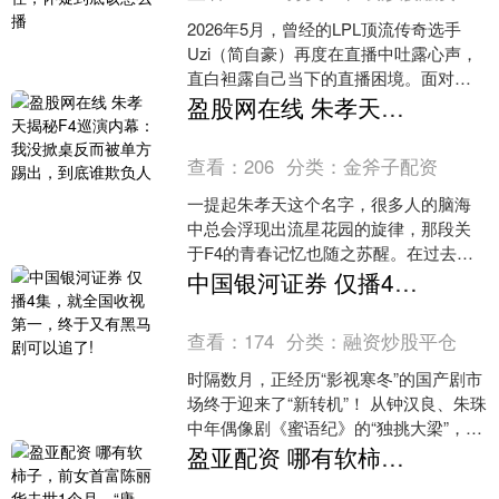
2026年5月，曾经的LPL顶流传奇选手
Uzi（简自豪）再度在直播中吐露心声，
直白袒露自己当下的直播困境。面对肉
眼可见的人气下滑、直播间争议节奏不
盈股网在线 朱孝天揭秘F4巡演内幕：我没掀桌反而被单方踢出，到底谁欺负人
断，Uzi心态....
查看：
206
分类：
金斧子配资
一提起朱孝天这个名字，很多人的脑海
中总会浮现出流星花园的旋律，那段关
于F4的青春记忆也随之苏醒。在过去的
岁月里，这四个大男孩几乎成了一个时
中国银河证券 仅播4集，就全国收视第一，终于又有黑马剧可以追了!
代的娱乐符号，每一个动....
查看：
174
分类：
融资炒股平仓
时隔数月，正经历“影视寒冬”的国产剧市
场终于迎来了“新转机”！ 从钟汉良、朱珠
中年偶像剧《蜜语纪》的“独挑大梁”，到
王骁、田曦薇黑马幽默悬疑剧《低智商
盈亚配资 哪有软柿子，前女首富陈丽华去世1个月，“唐僧”迟重瑞现状曝光
犯罪》的口....