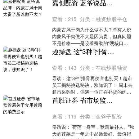
菜必须试试，专治挑食宝贝。 饭勺一
嘉创配资 蓝爷说品牌：内蒙古风干肉太贵了所以做不大？
抖，汤汁浸透米饭....
查看：
215
分类：
融资炒股平仓
内蒙古风干肉为什么做不大？总有人说
内蒙风干肉做不大是因为贵，但真问题
不是价格——是咬着费劲的“硬核口
感”和“特产礼品”的老标签，把它框在
趣操盘 这“3种”排骨再便宜也别买！超市员工揭秘挑选秘诀，涨知识了！
了“旅游伴手礼”的小圈子....
查看：
143
分类：
在线炒股融资
导读：这“3种”排骨再便宜也别买！超市
员工揭秘挑选秘诀，涨知识了！ 周末去
超市采购时，偶遇一位正在补货的肉类
区员工张姐。她见我盯着排骨区犹豫不
首胜证券 省市场监管局关于食用莲藕的消费提示
决，主动提醒：“这....
查看：
119
分类：
金斧子配资
俗话说：“荷莲一身宝，秋藕最补人。”秋
天的莲藕是一年之中品质最好、最值得