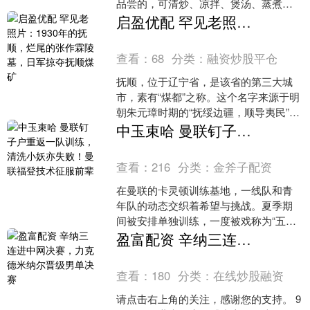
品尝的，可清炒、凉拌、煲汤、蒸煮
等。为帮助消费者选购到优质、安全的
启盈优配 罕见老照片：1930年的抚顺，烂尾的张作霖陵墓，日军掠夺抚顺煤矿
莲藕，省市场监管局提示....
查看：
68
分类：
融资炒股平仓
抚顺，位于辽宁省，是该省的第三大城
市，素有“煤都”之称。这个名字来源于明
朝朱元璋时期的“抚绥边疆，顺导夷民”，
寓意安抚边疆，顺利引导当地民众。抚
中玉束哈 曼联钉子户重返一队训练，清洗小妖亦失败！曼联福登技术征服前辈
顺的历史非常悠久....
查看：
216
分类：
金斧子配资
在曼联的卡灵顿训练基地，一线队和青
年队的动态交织着希望与挑战。夏季期
间被安排单独训练，一度被戏称为“五
鼠”的球员中，最终只有泰雷尔·马拉西亚
盈富配资 辛纳三连进中网决赛，力克德米纳尔晋级男单决赛
留在了老特拉福德。在....
查看：
180
分类：
在线炒股融资
请点击右上角的关注，感谢您的支持。 9