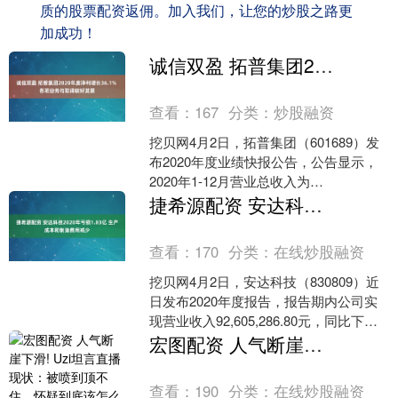
质的股票配资返佣。加入我们，让您的炒股之路更
加成功！
诚信双盈 拓普集团2020年度净利增长36.1% 各项业务均取得较好发展
查看：
167
分类：
炒股融资
挖贝网4月2日，拓普集团（601689）发
布2020年度业绩快报公告，公告显示，
2020年1-12月营业总收入为
6,506,103,405.67元，比上年同期增....
捷希源配资 安达科技2020年亏损1.83亿 生产成本和制造费用减少
查看：
170
分类：
在线炒股融资
挖贝网4月2日，安达科技（830809）近
日发布2020年度报告，报告期内公司实
现营业收入92,605,286.80元，同比下滑
39.71%；归属于挂牌公司股东....
宏图配资 人气断崖下滑! Uzi坦言直播现状：被喷到顶不住，怀疑到底该怎么播
查看：
190
分类：
在线炒股融资