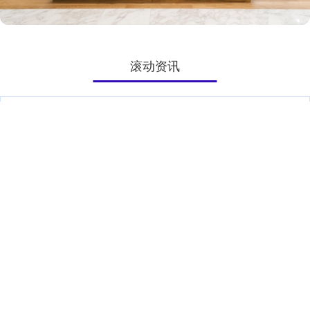
滚动资讯
玖联优配 风度得如九龄否？张九龄相关文物集中“回家”展出
金斧子配资
12-08
金雁，唐代。 玉饰，张九皋墓出土。 展开剩余92% 墨玉方形枕，唐
代。 青釉碗，张九龄墓出土。 滑石碟，张九皋墓出土。
配资盘 梁元帝萧绎
融资炒股平仓
12-08
天监七年（508年），萧绎降生在建康宫，梁武帝萧衍的第七子配资
盘，母为阮令嬴。 萧绎自幼聪慧，五岁能诵《曲礼》，六岁能诗
亿赢配资网 4月25日沪金期货收盘下跌0.15%，报787.2元
在线炒股融资
09-27