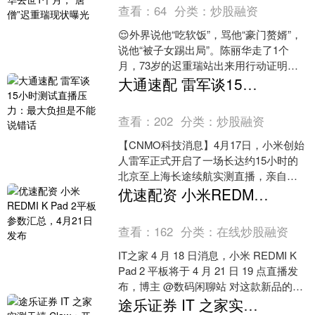
查看：
64
分类：
炒股融资
😌外界说他“吃软饭”，骂他“豪门赘婿”，
说他“被子女踢出局”。陈丽华走了1个
月，73岁的迟重瑞站出来用行动证明：
他不是软柿子。 ⚡最震撼的选择：放弃
大通速配 雷军谈15小时测试直播压力：最大负担是不能说错话
470亿遗产....
查看：
202
分类：
炒股融资
【CNMO科技消息】4月17日，小米创始
人雷军正式开启了一场长达约15小时的
北京至上海长途续航实测直播，亲自驾
驶新一代小米SU7挑战全程约1265公里
优速配资 小米REDMI K Pad 2平板参数汇总，4月21日发布
仅补能一次....
查看：
162
分类：
在线炒股融资
IT之家 4 月 18 日消息，小米 REDMI K
Pad 2 平板将于 4 月 21 日 19 点直播发
布，博主 @数码闲聊站 对这款新品的参
数进行了汇总。....
途乐证券 IT 之家实测天禧 Claw：开箱即用的 7×24 小时全端超能 AI 助理