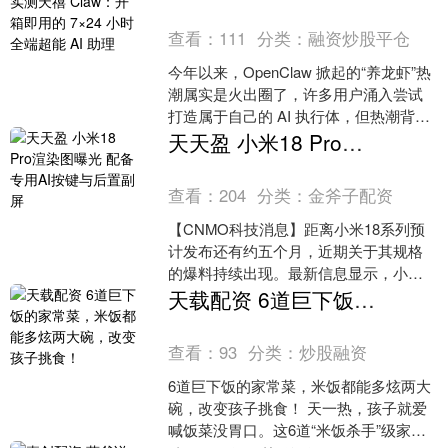
查看：
111
分类：
融资炒股平仓
今年以来，OpenClaw 掀起的“养龙虾”热
潮属实是火出圈了，许多用户涌入尝试
打造属于自己的 AI 执行体，但热潮背
后，痛点也随之暴露：复杂的环境部
天天盈 小米18 Pro渲染图曝光 配备专用AI按键与后置副屏
署、繁琐的....
查看：
204
分类：
金斧子配资
【CNMO科技消息】距离小米18系列预
计发布还有约五个月，近期关于其规格
的爆料持续出现。最新信息显示，小米
18 Pro的机身背部渲染图及一枚全新的专
天载配资 6道巨下饭的家常菜，米饭都能多炫两大碗，改变孩子挑食！
用AI按键被....
查看：
93
分类：
炒股融资
6道巨下饭的家常菜，米饭都能多炫两大
碗，改变孩子挑食！ 天一热，孩子就爱
喊饭菜没胃口。这6道“米饭杀手”级家常