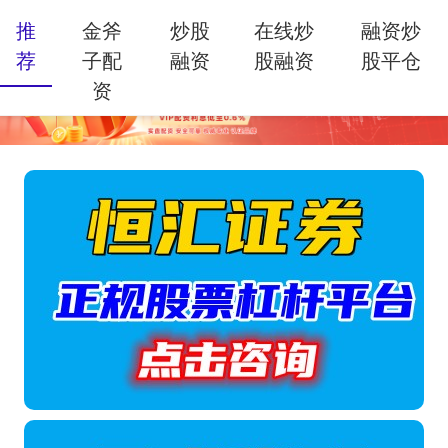
推
金斧
炒股
在线炒
融资炒
荐
子配
融资
股融资
股平仓
资