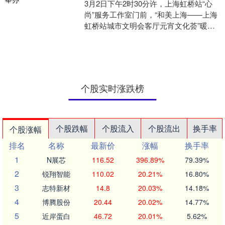
3月2日下午2时30分许，上海虹桥站“心
尚”服务工作室门前，“和美上海——上海
虹桥站城市文明会客厅元宵文化荟”暖场
节目——气球秀+互动魔术开演，这也是
城市文明会....
个股实时涨跌榜
个股跌幅
个股流入
个股流出
换手率
个股涨幅
排名
名称
最新价
涨幅
换手率
1
N展芯
116.52
396.89%
79.39%
2
锐翔智能
110.02
20.21%
16.80%
3
志特新材
14.8
20.03%
14.18%
4
博腾股份
20.44
20.02%
14.77%
5
近岸蛋白
46.72
20.01%
5.62%